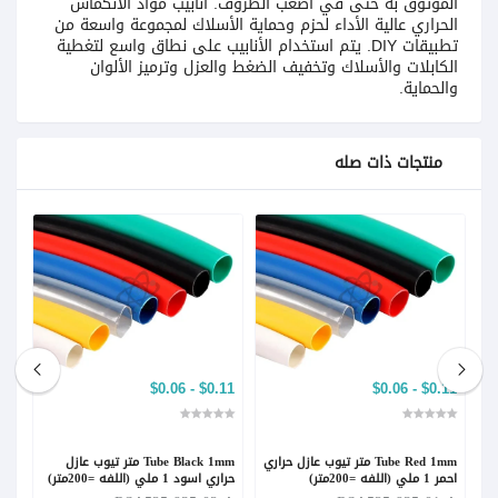
الموثوق به حتى في أصعب الظروف. أنابيب مواد الانكماش
الحراري عالية الأداء لحزم وحماية الأسلاك لمجموعة واسعة من
تطبيقات DIY. يتم استخدام الأنابيب على نطاق واسع لتغطية
الكابلات والأسلاك وتخفيف الضغط والعزل وترميز الألوان
والحماية.
منتجات ذات صله
$0.06
$0.11 - $0.06
$0.11 - $0.06
Tube Red 1mm متر تيوب عازل حراري
Tube Black 1mm متر تيوب عازل
احمر 1 ملي (اللفه =200متر)
حراري اسود 1 ملي (اللفه =200متر)
حراري ا