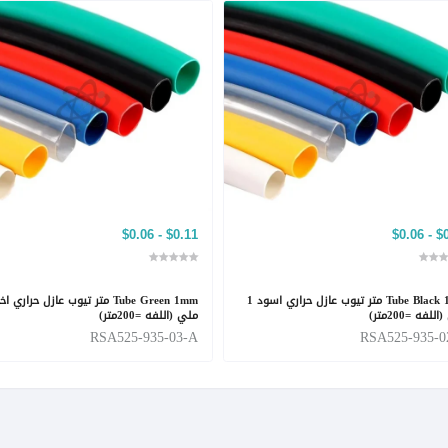
$0.11 - $0.06
$0.11
Tube Black 1mm متر تيوب عازل حراري اسود 1
للفه =200متر)
ملي (اللفه =200متر)
RSA525-935-03-A
RSA525-935-0