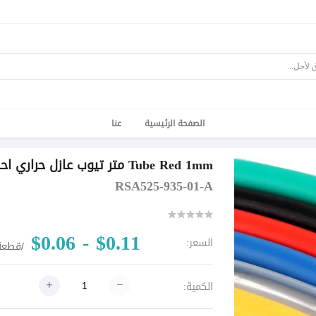
الصفحة الرئيسية
عنا
Tube Red 1mm متر تيوب عازل حراري احمر 1 ملي (اللفه =200متر)
RSA525-935-01-A
$0.11 - $0.06
السعر:
/قطعة
الكمية: