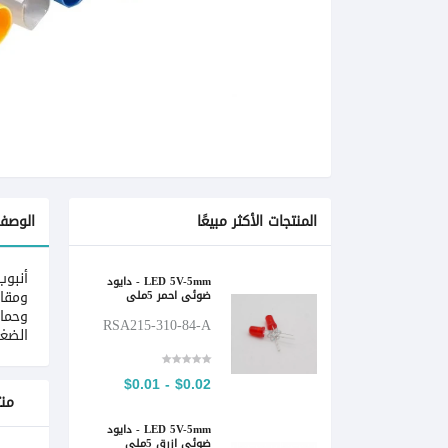
المنتجات الأكثر مبيعًا
الوصف
أنبوب
LED 5V-5mm - دايود
ضوئي احمر 5ملي
ومقاو
RSA215-310-84-A
الضغط
$0.02 - $0.01
من
LED 5V-5mm - دايود
ضوئي ازرق 5ملي