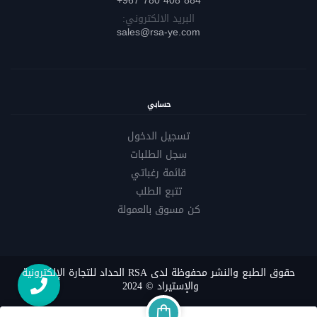
884 408 780 967+
البريد الالكتروني:
sales@rsa-ye.com
حسابي
تسجيل الدخول
سجل الطلبات
قائمة رغباتي
تتبع الطلب
كن مسوق بالعمولة
حقوق الطبع والنشر محفوظة لدى RSA الحداد للتجارة الإلكترونية
والإستيراد © 2024