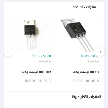
منتجات ذات صله
$1.03
$1.80 - $1.12
$0.45 - $0.28
IRF840 موسفت وكاله
IRFB4110 موسفت وكاله
B4310
-A
RSA001-011-06-A
RSA001-011-05-A
المنتجات الأكثر مبيعًا