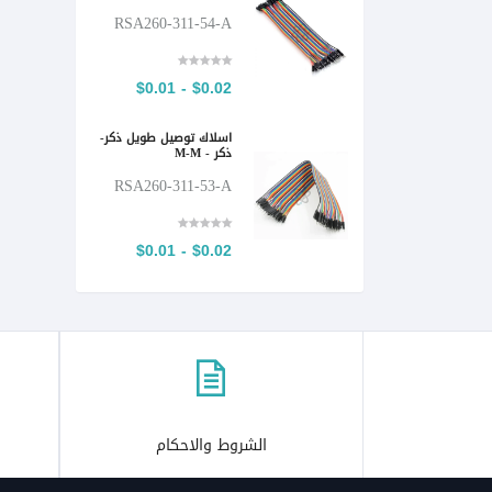
RSA260-311-54-A
$0.02 - $0.01
اسلاك توصيل طويل ذكر-
ذكر - M-M
RSA260-311-53-A
$0.02 - $0.01
الشروط والاحكام