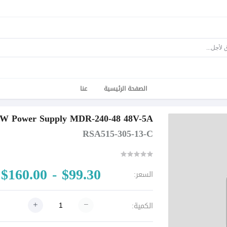
الصفحة الرئيسية
عنا
MW Power Supply MDR-240-48 48V-5A باور سبلاي طبلونات وك
RSA515-305-13-C
$99.30 - $160.00
السعر:
الكمية: