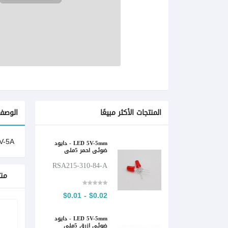
المنتجات الأكثر مبيعًا
الوصف
 48V-5A
LED 5V-5mm - دايود
ضوئي احمر 5ملي
RSA215-310-84-A
من
$0.02 - $0.01
LED 5V-5mm - دايود
ضوئي ازرق 5ملي