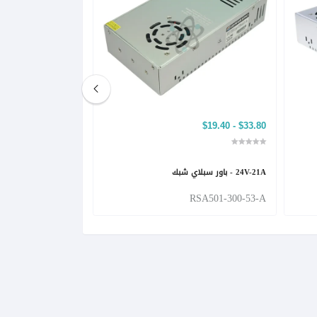
$6.70 - $17.70
$33.80 - $19.40
24V-21A - باور سبلاي شبك
5V-30A - باور سبلاي شبك
RSA501-300-49-A
RSA501-300-53-A