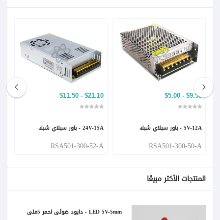
19.40
$21.10 - $11.50
$9.50 - $5.00
5V-12A - باور سبلاي شبك
24V-15A - باور سبلاي شبك
24V-21A -
-A
RSA501-300-52-A
RSA501-300-50-A
المنتجات الأكثر مبيعًا
LED 5V-5mm - دايود ضوئي احمر 5ملي