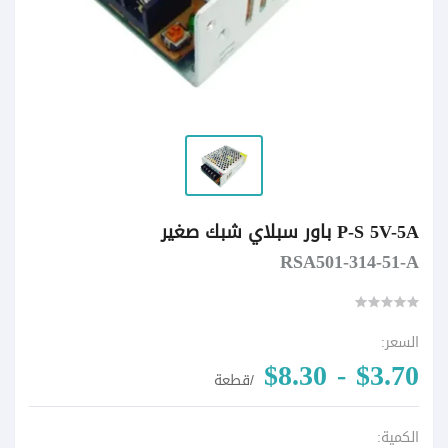
P-S 5V-5A باور سبلاي شبك صغير
RSA501-314-51-A
السعر:
$3.70 - $8.30
/قطعة
الكمية: