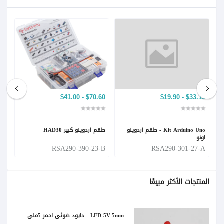
24.50
$70.60 - $41.00
$33.10 - $19.90
Kit Arduino Uno - طقم اردوينو
طقم اردوينو كبير HAD30
طقم
اونو
-A
RSA290-390-23-B
RSA290-301-27-A
المنتجات الأكثر مبيعًا
LED 5V-5mm - دايود ضوئي احمر 5ملي